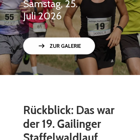
Samstag, 25.
Juli 2026
arrow_right_alt
ZUR GALERIE
Rückblick: Das war
der 19. Gailinger
Staffelwaldlauf