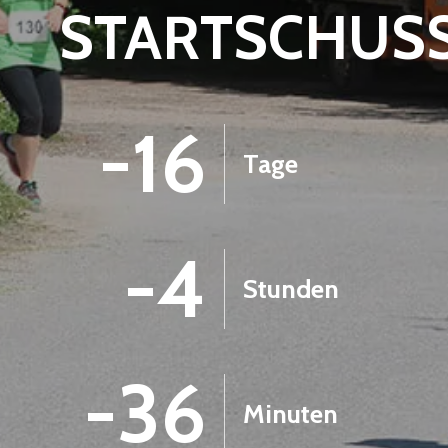
STARTSCHUS
-16
Tage
-4
Stunden
-36
Minuten