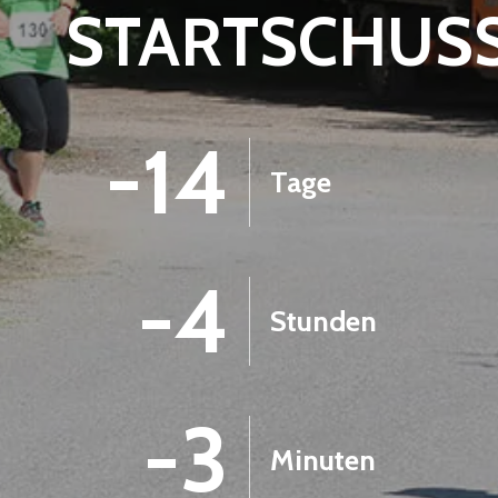
STARTSCHUS
-14
Tage
-4
Stunden
-3
Minuten