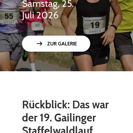
Samstag, 25.
Juli 2026
arrow_right_alt
ZUR GALERIE
Rückblick: Das war
der 19. Gailinger
Staffelwaldlauf