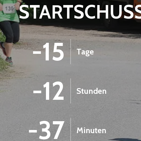
STARTSCHUS
-15
Tage
-12
Stunden
-37
Minuten