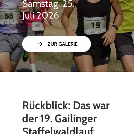
Samstag, 25.
Juli 2026
arrow_right_alt
ZUR GALERIE
Rückblick: Das war
der 19. Gailinger
Staffelwaldlauf