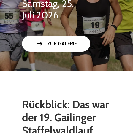
Samstag, 25.
Juli 2026
arrow_right_alt
ZUR GALERIE
Rückblick: Das war
der 19. Gailinger
Staffelwaldlauf