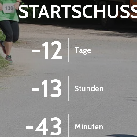
STARTSCHUS
-12
Tage
-13
Stunden
-43
Minuten