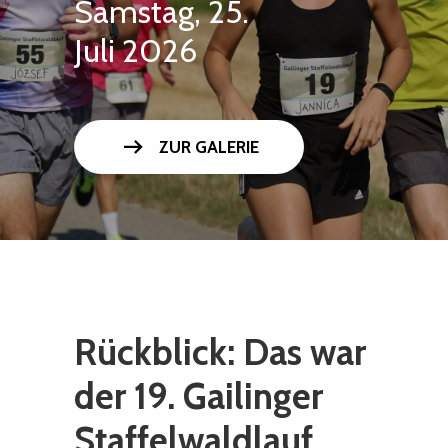
Samstag, 25.
Juli 2026
arrow_right_alt
ZUR GALERIE
Rückblick: Das war
der 19. Gailinger
Staffelwaldlauf