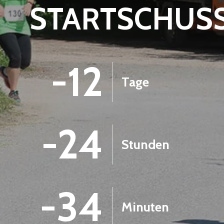
STARTSCHUS
-12
Tage
-24
Stunden
-34
Minuten