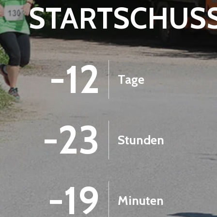
STARTSCHUS
-12
Tage
-23
Stunden
-19
Minuten