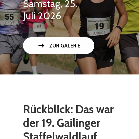
Samstag, 25.
Juli 2026
arrow_right_alt
ZUR GALERIE
Rückblick: Das war
der 19. Gailinger
Staffelwaldlauf