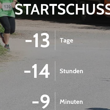
STARTSCHUS
-13
Tage
-14
Stunden
-9
Minuten