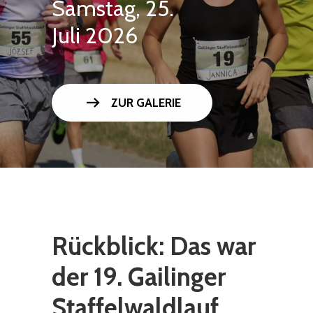
Samstag, 25.
Juli 2026
arrow_right_alt
ZUR GALERIE
Rückblick: Das war
der 19. Gailinger
Staffelwaldlauf