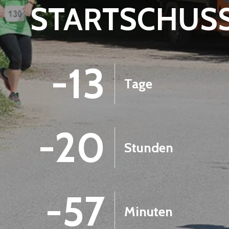
STARTSCHUS
-13
Tage
-20
Stunden
-57
Minuten