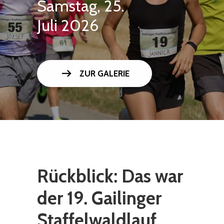
Samstag, 25.
Juli 2026
arrow_right_alt
ZUR GALERIE
Rückblick: Das war
der 19. Gailinger
Staffelwaldlauf