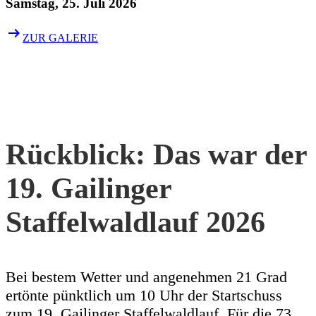
Samstag, 25. Juli 2026
arrow_right_alt
ZUR GALERIE
Rückblick: Das war der
19. Gailinger
Staffelwaldlauf 2026
Bei bestem Wetter und angenehmen 21 Grad
ertönte pünktlich um 10 Uhr der Startschuss
zum 19. Gailinger Staffelwaldlauf. Für die 73