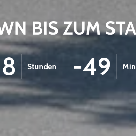
N BIS ZUM ST
18
-49
Stunden
Min