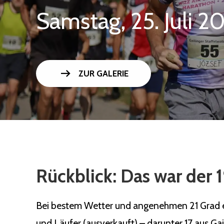
Samstag, 25. Juli 2
arrow_right_alt
ZUR GALERIE
Rückblick: Das war der 1
Bei bestem Wetter und angenehmen 21 Grad ert
und Läufer (ausverkauft) – darunter 17 aus Ga