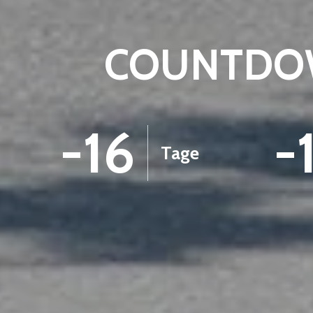
COUNTDOW
-16
-
Tage