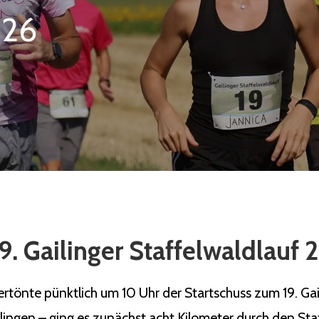
026
9. Gailinger Staffelwaldlauf
önte pünktlich um 10 Uhr der Startschuss zum 19. Gaili
ilingen – ging es zunächst acht Kilometer durch den Sta