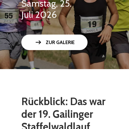
Samstag, 25.
Juli 2026
arrow_right_alt
ZUR GALERIE
Rückblick: Das war
der 19. Gailinger
Staffelwaldlauf