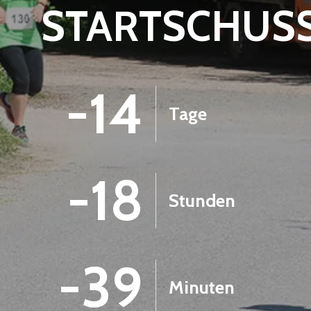
STARTSCHUS
-14
Tage
-18
Stunden
-39
Minuten