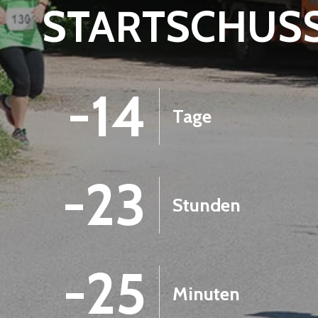
STARTSCHUS
-14
Tage
-23
Stunden
-25
Minuten