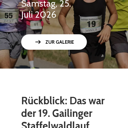
Samstag, 25.
Juli 2026
arrow_right_alt
ZUR GALERIE
Rückblick: Das war
der 19. Gailinger
Staffelwaldlauf