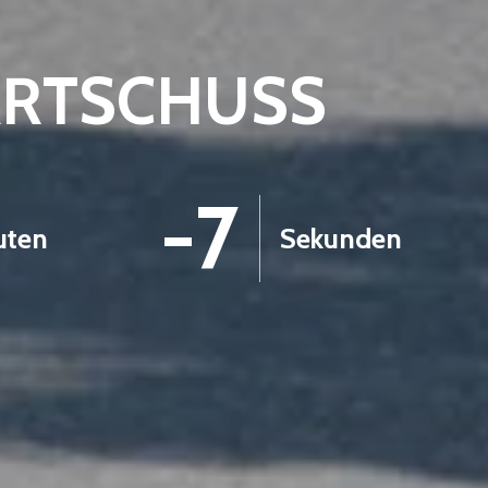
ARTSCHUSS
-8
uten
Sekunden