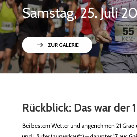
Samstag, 25. Juli 2
arrow_right_alt
ZUR GALERIE
Rückblick: Das war der 1
Bei bestem Wetter und angenehmen 21 Grad ert
und Läufer (ausverkauft) – darunter 17 aus Ga