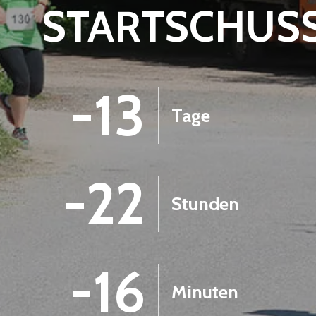
STARTSCHUS
-13
Tage
-22
Stunden
-16
Minuten