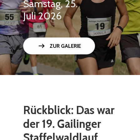
Samstag, 25.
Juli 2026
arrow_right_alt
ZUR GALERIE
Rückblick: Das war
der 19. Gailinger
Staffelwaldlauf