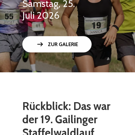
Samstag, 25.
Juli 2026
arrow_right_alt
ZUR GALERIE
Rückblick: Das war
der 19. Gailinger
Staffelwaldlauf