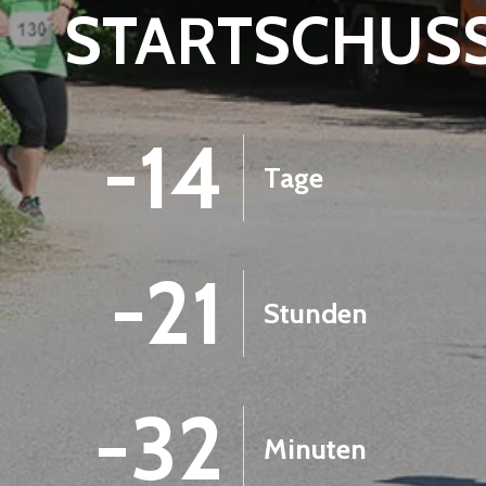
STARTSCHUS
-14
Tage
-21
Stunden
-32
Minuten