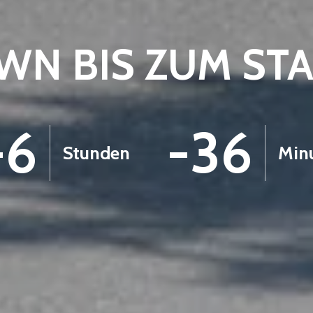
N BIS ZUM ST
-6
-36
Stunden
Min