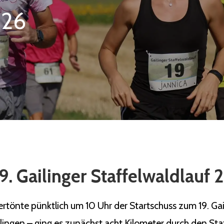
026
9. Gailinger Staffelwaldlauf
önte pünktlich um 10 Uhr der Startschuss zum 19. Gaili
ilingen – ging es zunächst acht Kilometer durch den Sta