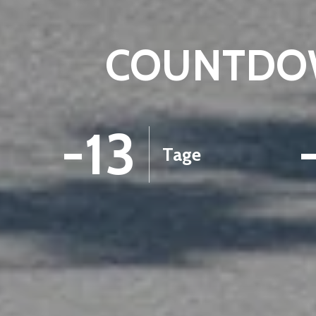
COUNTDOW
-13
Tage