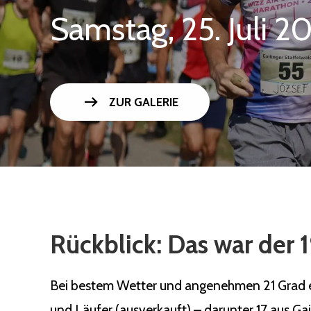
Samstag, 25. Juli 2
arrow_right_alt
ZUR GALERIE
Rückblick: Das war der 1
Bei bestem Wetter und angenehmen 21 Grad ert
und Läufer (ausverkauft) – darunter 17 aus Ga