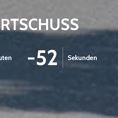
ARTSCHUSS
-53
uten
Sekunden