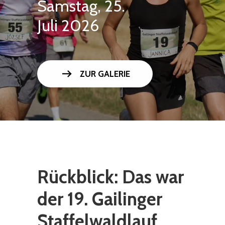
Samstag, 25.
Juli 2026
arrow_right_alt
ZUR GALERIE
Rückblick: Das war
der 19. Gailinger
Staffelwaldlauf