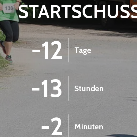
STARTSCHUS
-12
Tage
-13
Stunden
-2
Minuten