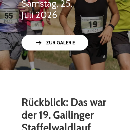
Samstag, 25.
Juli 2026
arrow_right_alt
ZUR GALERIE
Rückblick: Das war
der 19. Gailinger
Staffelwaldlauf