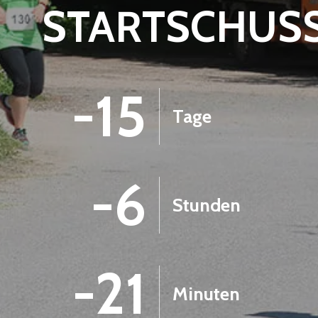
STARTSCHUS
-15
Tage
-6
Stunden
-21
Minuten