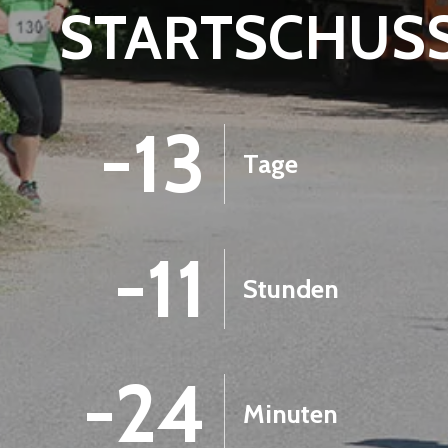
STARTSCHUS
-13
Tage
-11
Stunden
-24
Minuten