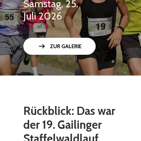
Samstag, 25.
Juli 2026
arrow_right_alt
ZUR GALERIE
Rückblick: Das war
der 19. Gailinger
Staffelwaldlauf