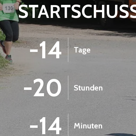
STARTSCHUS
-14
Tage
-20
Stunden
-14
Minuten