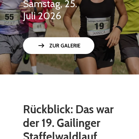
Samstag, 25.
Juli 2026
arrow_right_alt
ZUR GALERIE
Rückblick: Das war
der 19. Gailinger
Staffelwaldlauf