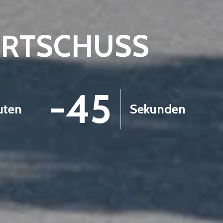
ARTSCHUSS
-46
uten
Sekunden