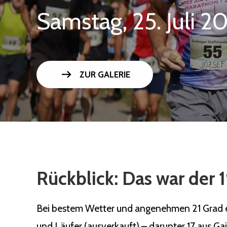
Samstag, 25. Juli 2
arrow_right_alt
ZUR GALERIE
Rückblick: Das war der 1
Bei bestem Wetter und angenehmen 21 Grad ert
und Läufer (ausverkauft) – darunter 17 aus Ga