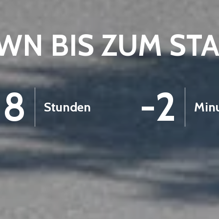
N BIS ZUM ST
18
-2
Stunden
Min