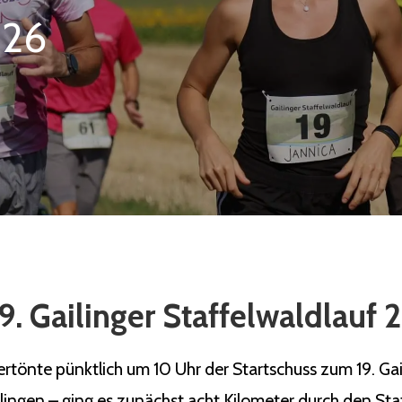
026
9. Gailinger Staffelwaldlauf
önte pünktlich um 10 Uhr der Startschuss zum 19. Gaili
ilingen – ging es zunächst acht Kilometer durch den Sta