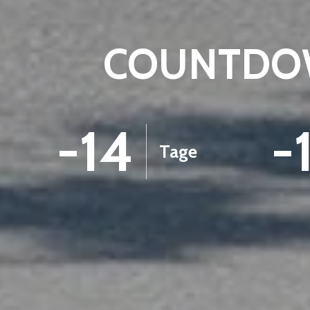
COUNTDOW
-14
-
Tage