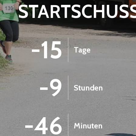
STARTSCHUS
-15
Tage
-9
Stunden
-46
Minuten