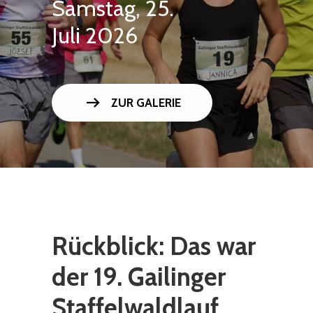
Samstag, 25.
Juli 2026
arrow_right_alt
ZUR GALERIE
Rückblick: Das war
der 19. Gailinger
Staffelwaldlauf