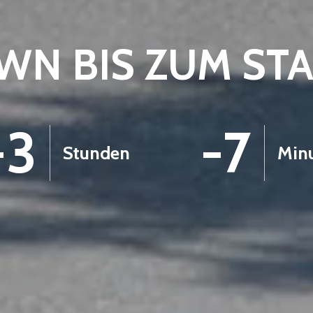
N BIS ZUM ST
-3
-8
Stunden
Min