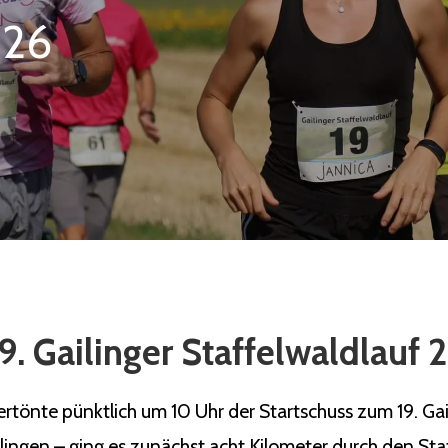
026
9. Gailinger Staffelwaldlauf
önte pünktlich um 10 Uhr der Startschuss zum 19. Gaili
ilingen – ging es zunächst acht Kilometer durch den Sta