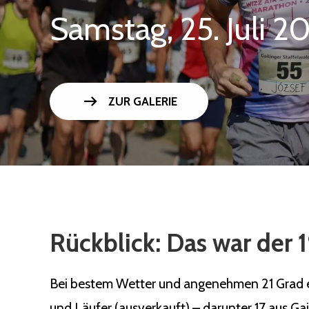
Samstag, 25. Juli 2
arrow_right_alt
ZUR GALERIE
Rückblick: Das war der 1
Bei bestem Wetter und angenehmen 21 Grad ert
und Läufer (ausverkauft) – darunter 17 aus Ga