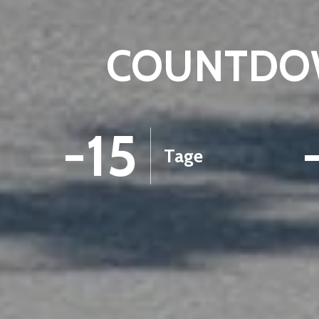
COUNTDOW
-15
Tage