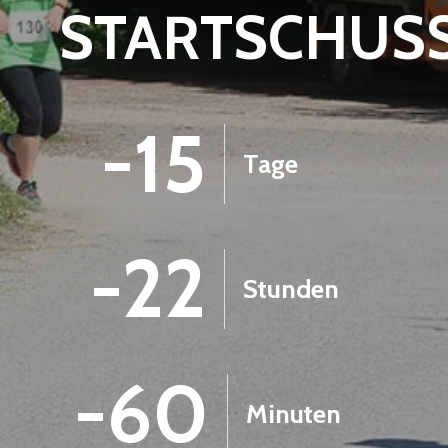
STARTSCHUS
-15
Tage
-22
Stunden
-60
Minuten