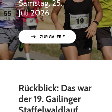
Samstag, 25.
Juli 2026
arrow_right_alt
ZUR GALERIE
Rückblick: Das war
der 19. Gailinger
Staffelwaldlauf