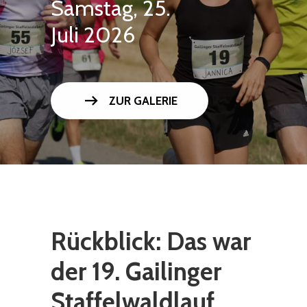
Samstag, 25.
Juli 2026
arrow_right_alt
ZUR GALERIE
Rückblick: Das war
der 19. Gailinger
Staffelwaldlauf