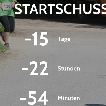
STARTSCHUS
-15
Tage
-22
Stunden
-54
Minuten