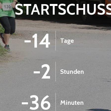
STARTSCHUS
-14
Tage
-2
Stunden
-36
Minuten