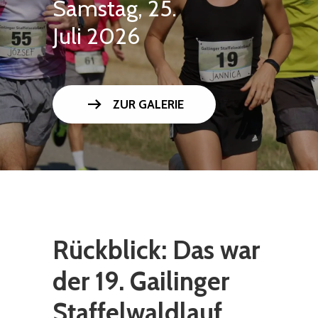
Samstag, 25.
Juli 2026
arrow_right_alt
ZUR GALERIE
Rückblick: Das war
der 19. Gailinger
Staffelwaldlauf