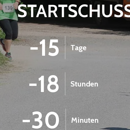
STARTSCHUS
-15
Tage
-18
Stunden
-30
Minuten