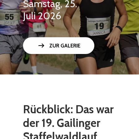
Samstag, 25.
Juli 2026
arrow_right_alt
ZUR GALERIE
Rückblick: Das war
der 19. Gailinger
Staffelwaldlauf