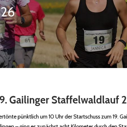
026
9. Gailinger Staffelwaldlauf
önte pünktlich um 10 Uhr der Startschuss zum 19. Gaili
ilingen – ging es zunächst acht Kilometer durch den Sta