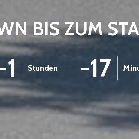
N BIS ZUM ST
-1
-17
Stunden
Min