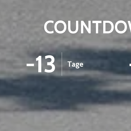
COUNTDOW
-13
Tage