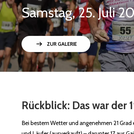
Samstag, 25. Juli 2
arrow_right_alt
ZUR GALERIE
Rückblick: Das war der 1
Bei bestem Wetter und angenehmen 21 Grad ert
und Läufer (ausverkauft) – darunter 17 aus Ga