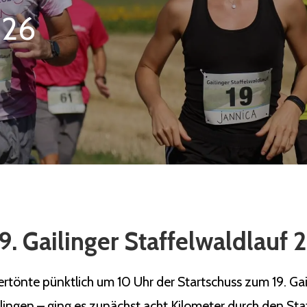
026
9. Gailinger Staffelwaldlauf
önte pünktlich um 10 Uhr der Startschuss zum 19. Gaili
ilingen – ging es zunächst acht Kilometer durch den Sta