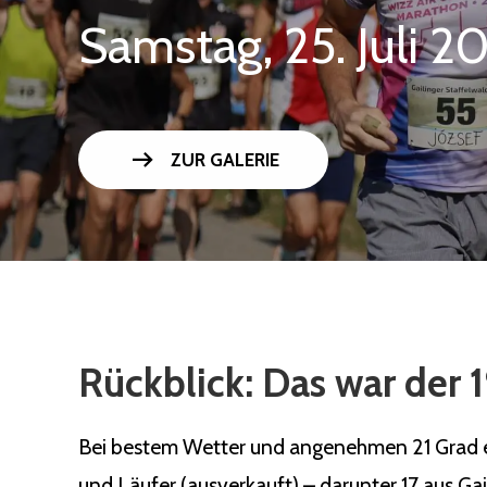
Samstag, 25. Juli 2
arrow_right_alt
ZUR GALERIE
Rückblick: Das war der 1
Bei bestem Wetter und angenehmen 21 Grad ert
und Läufer (ausverkauft) – darunter 17 aus Ga