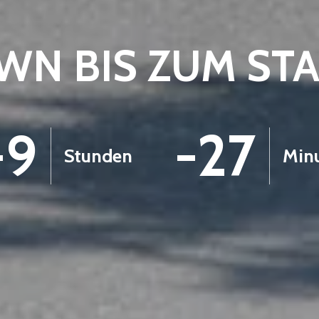
N BIS ZUM ST
-9
-27
Stunden
Min