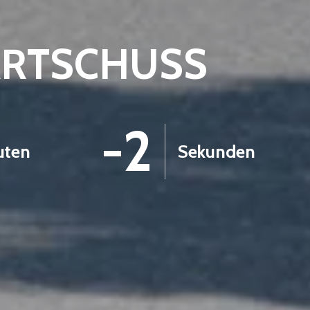
ARTSCHUSS
-3
uten
Sekunden