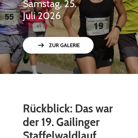
Samstag, 25.
Juli 2026
arrow_right_alt
ZUR GALERIE
Rückblick: Das war
der 19. Gailinger
Staffelwaldlauf