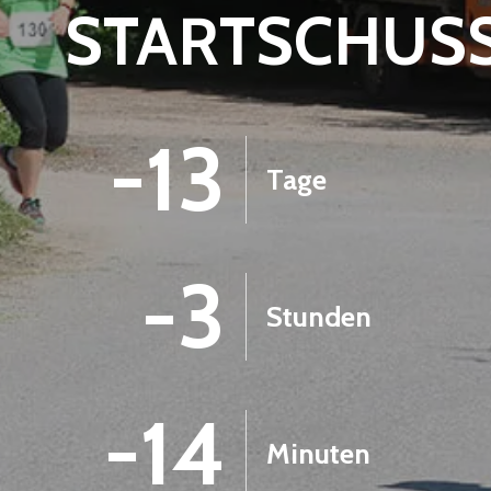
STARTSCHUS
-13
Tage
-3
Stunden
-14
Minuten