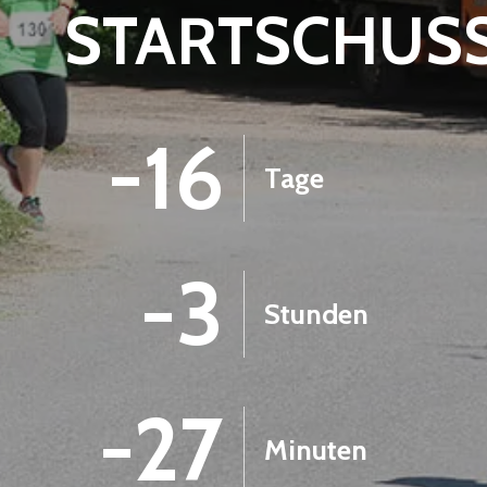
STARTSCHUS
-16
Tage
-3
Stunden
-27
Minuten