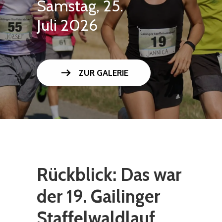
Samstag, 25.
Juli 2026
arrow_right_alt
ZUR GALERIE
Rückblick: Das war
der 19. Gailinger
Staffelwaldlauf