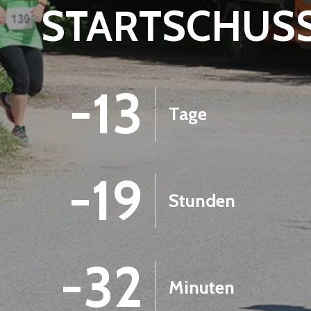
STARTSCHUS
-13
Tage
-19
Stunden
-32
Minuten