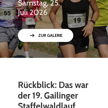
Samstag, 25.
Juli 2026
arrow_right_alt
ZUR GALERIE
Rückblick: Das war
der 19. Gailinger
Staffelwaldlauf