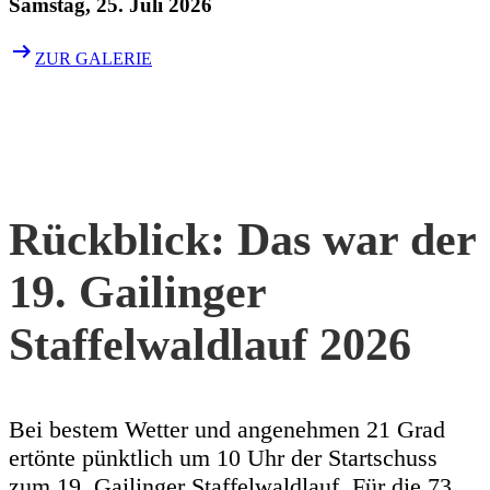
Samstag, 25. Juli 2026
arrow_right_alt
ZUR GALERIE
Rückblick: Das war der
19. Gailinger
Staffelwaldlauf 2026
Bei bestem Wetter und angenehmen 21 Grad
ertönte pünktlich um 10 Uhr der Startschuss
zum 19. Gailinger Staffelwaldlauf. Für die 73