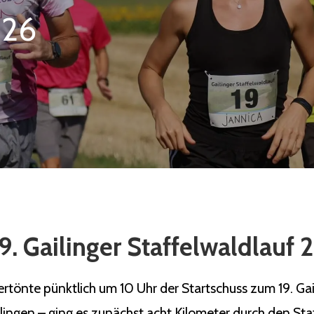
026
9. Gailinger Staffelwaldlauf
önte pünktlich um 10 Uhr der Startschuss zum 19. Gaili
ilingen – ging es zunächst acht Kilometer durch den Sta