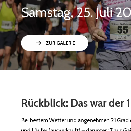
Samstag, 25. Juli 2
arrow_right_alt
ZUR GALERIE
Rückblick: Das war der 1
Bei bestem Wetter und angenehmen 21 Grad ert
und Läufer (ausverkauft) – darunter 17 aus Ga