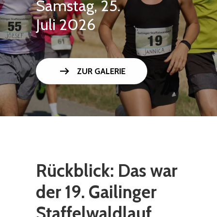
Samstag, 25.
Juli 2026
arrow_right_alt
ZUR GALERIE
Rückblick: Das war
der 19. Gailinger
Staffelwaldlauf