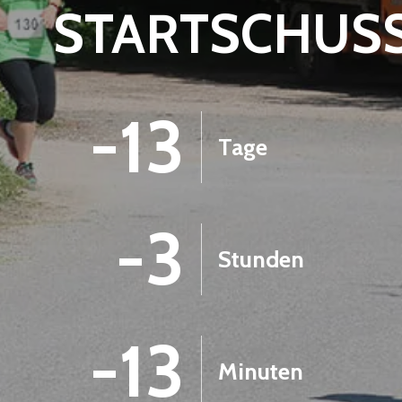
STARTSCHUS
-13
Tage
-3
Stunden
-13
Minuten