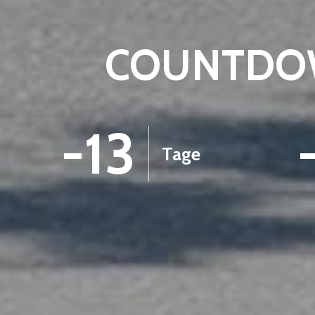
COUNTDOW
-13
Tage