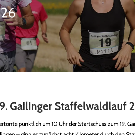
026
9. Gailinger Staffelwaldlauf
önte pünktlich um 10 Uhr der Startschuss zum 19. Gaili
ilingen – ging es zunächst acht Kilometer durch den Sta