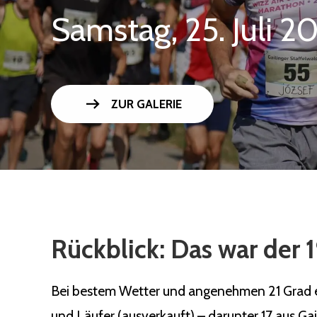
Samstag, 25. Juli 2
arrow_right_alt
ZUR GALERIE
Rückblick: Das war der 1
Bei bestem Wetter und angenehmen 21 Grad ert
und Läufer (ausverkauft) – darunter 17 aus Ga