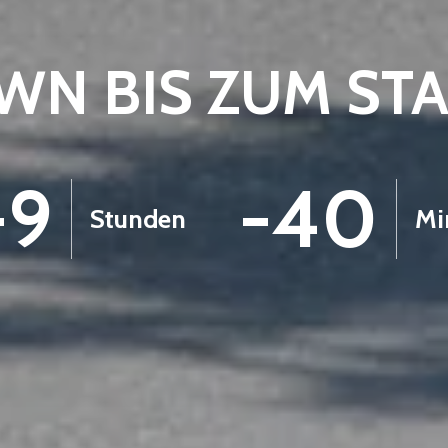
N BIS ZUM ST
-9
-40
Stunden
Mi