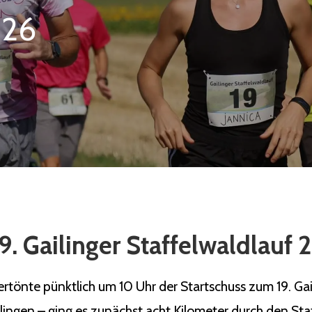
026
9. Gailinger Staffelwaldlauf
önte pünktlich um 10 Uhr der Startschuss zum 19. Gaili
ilingen – ging es zunächst acht Kilometer durch den Sta