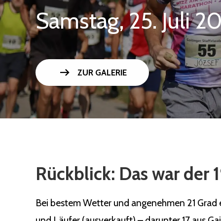
Samstag, 25. Juli 2
arrow_right_alt
ZUR GALERIE
Rückblick: Das war der 1
Bei bestem Wetter und angenehmen 21 Grad ert
und Läufer (ausverkauft) – darunter 17 aus Ga