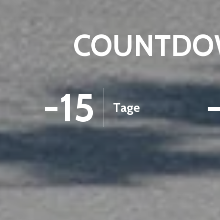
COUNTDOW
-15
Tage