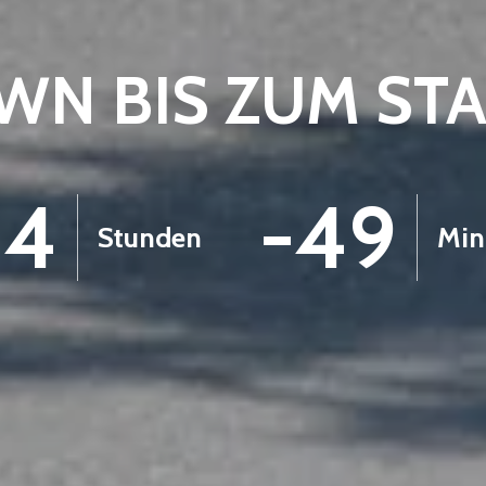
N BIS ZUM ST
-4
-49
Stunden
Min