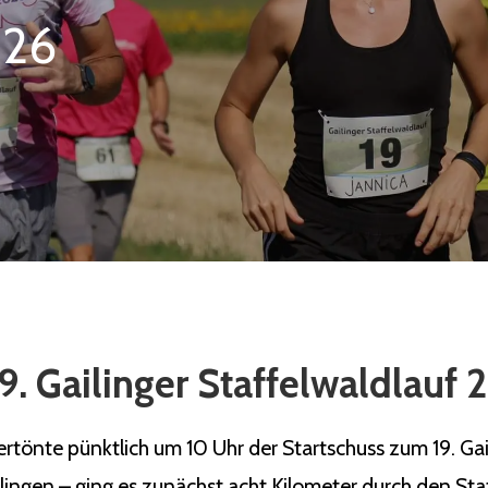
026
9. Gailinger Staffelwaldlauf
önte pünktlich um 10 Uhr der Startschuss zum 19. Gaili
ilingen – ging es zunächst acht Kilometer durch den Sta