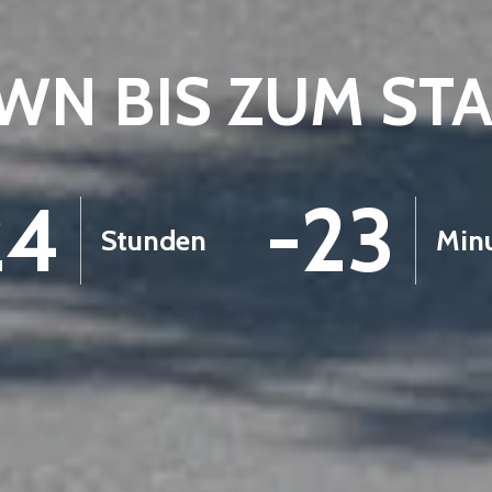
N BIS ZUM ST
24
-23
Stunden
Min