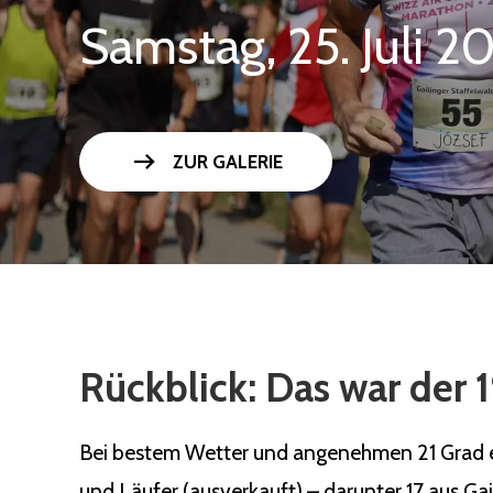
Samstag, 25. Juli 2
arrow_right_alt
ZUR GALERIE
Rückblick: Das war der 1
Bei bestem Wetter und angenehmen 21 Grad ert
und Läufer (ausverkauft) – darunter 17 aus Ga