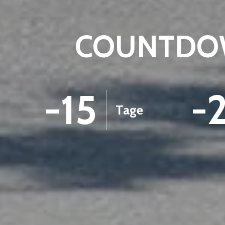
COUNTDOW
-15
-
Tage