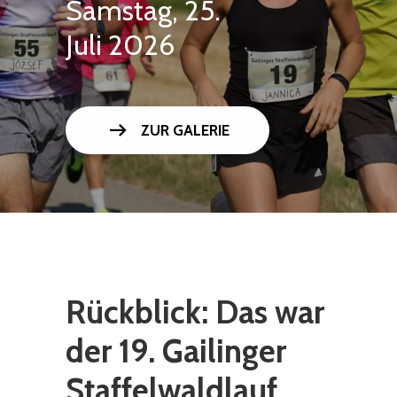
Samstag, 25.
Juli 2026
arrow_right_alt
ZUR GALERIE
Rückblick: Das war
der 19. Gailinger
Staffelwaldlauf