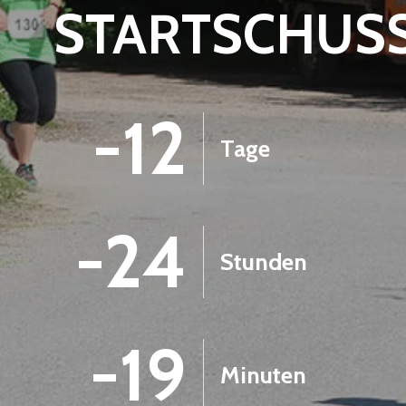
STARTSCHUS
-12
Tage
-24
Stunden
-19
Minuten