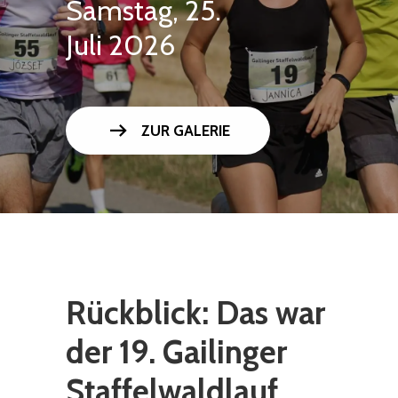
Samstag, 25.
Juli 2026
arrow_right_alt
ZUR GALERIE
Rückblick: Das war
der 19. Gailinger
Staffelwaldlauf