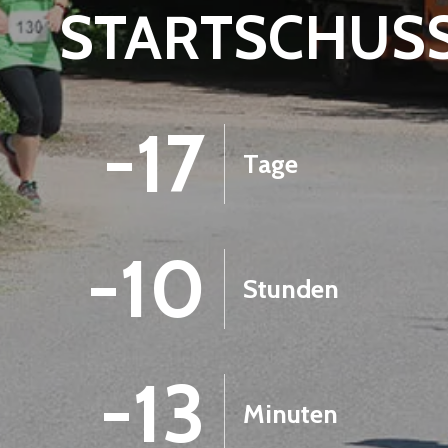
STARTSCHUS
-17
Tage
-10
Stunden
-13
Minuten