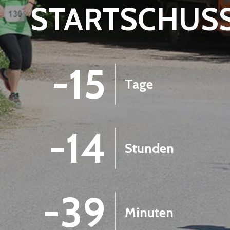
STARTSCHUS
-15
Tage
-14
Stunden
-39
Minuten