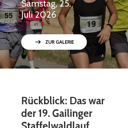
Samstag, 25.
Juli 2026
arrow_right_alt
ZUR GALERIE
Rückblick: Das war
der 19. Gailinger
Staffelwaldlauf