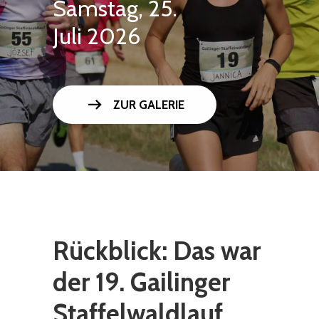
Samstag, 25.
Juli 2026
arrow_right_alt
ZUR GALERIE
Rückblick: Das war
der 19. Gailinger
Staffelwaldlauf