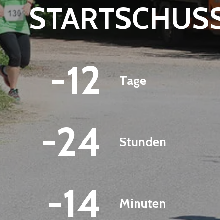
STARTSCHUS
-12
Tage
-24
Stunden
-14
Minuten