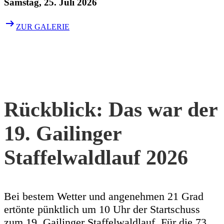
Samstag, 25. Juli 2026
arrow_right_alt
ZUR GALERIE
Rückblick: Das war der
19. Gailinger
Staffelwaldlauf 2026
Bei bestem Wetter und angenehmen 21 Grad
ertönte pünktlich um 10 Uhr der Startschuss
zum 19. Gailinger Staffelwaldlauf. Für die 73