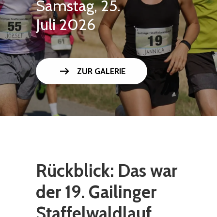
Samstag, 25.
Juli 2026
arrow_right_alt
ZUR GALERIE
Rückblick: Das war
der 19. Gailinger
Staffelwaldlauf