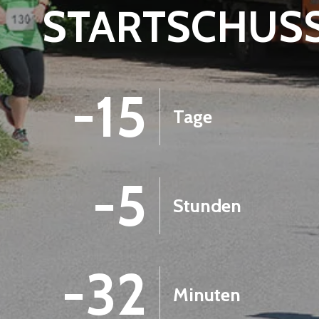
STARTSCHUS
-15
Tage
-5
Stunden
-32
Minuten