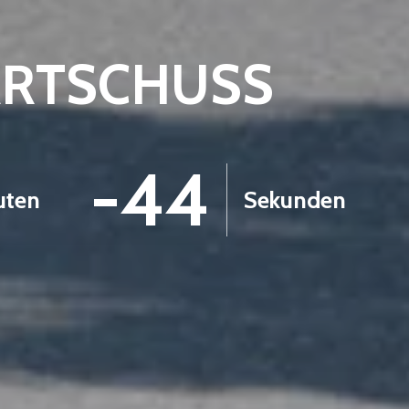
ARTSCHUSS
-45
uten
Sekunden