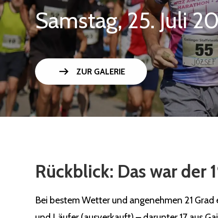
Samstag, 25. Juli 2
arrow_right_alt
ZUR GALERIE
Rückblick: Das war der 1
Bei bestem Wetter und angenehmen 21 Grad ert
und Läufer (ausverkauft) – darunter 17 aus Ga