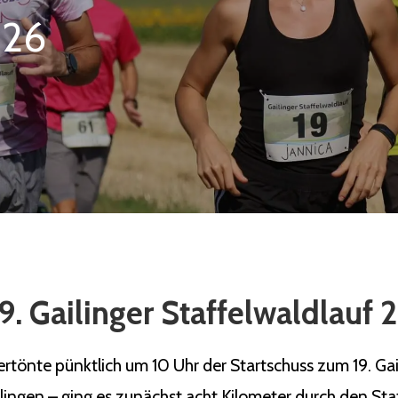
026
9. Gailinger Staffelwaldlauf
önte pünktlich um 10 Uhr der Startschuss zum 19. Gaili
ilingen – ging es zunächst acht Kilometer durch den Sta