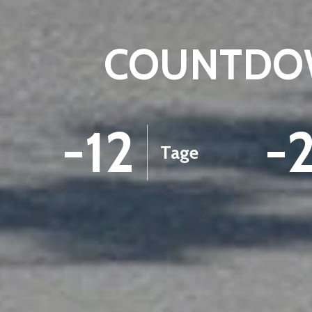
COUNTDOW
-12
-
Tage