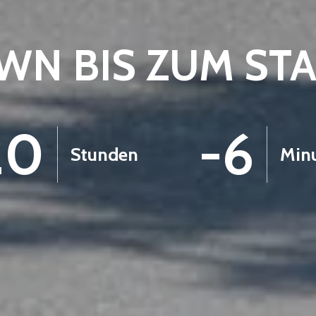
N BIS ZUM ST
20
-6
Stunden
Min