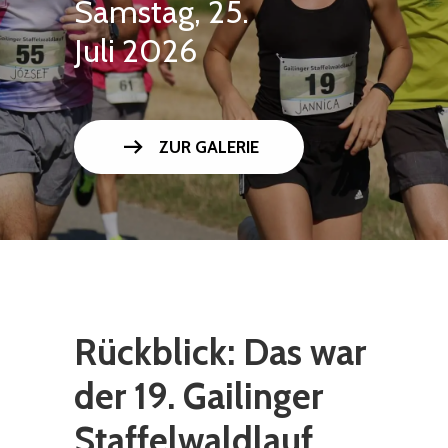
Samstag, 25.
Juli 2026
arrow_right_alt
ZUR GALERIE
Rückblick: Das war
der 19. Gailinger
Staffelwaldlauf