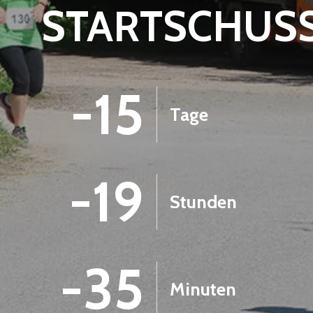
STARTSCHUS
-15
Tage
-19
Stunden
-35
Minuten