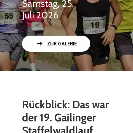
Samstag, 25.
Juli 2026
arrow_right_alt
ZUR GALERIE
Rückblick: Das war
der 19. Gailinger
Staffelwaldlauf