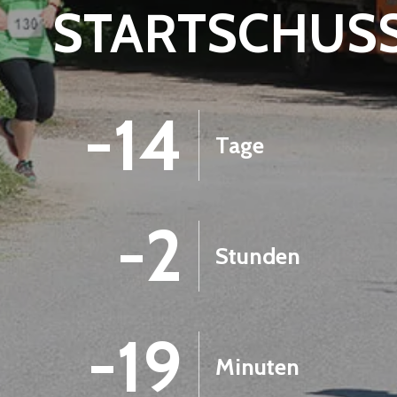
STARTSCHUS
-14
Tage
-2
Stunden
-19
Minuten