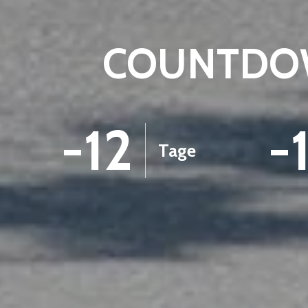
COUNTDOW
-12
-
Tage