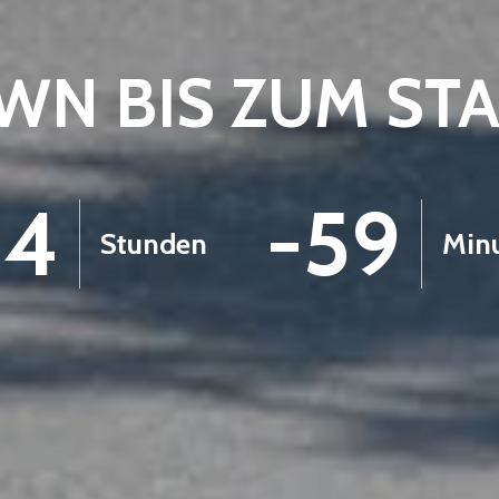
N BIS ZUM ST
14
-59
Stunden
Min