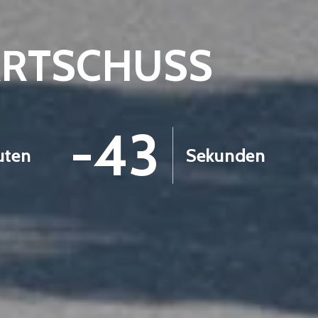
ARTSCHUSS
-44
uten
Sekunden