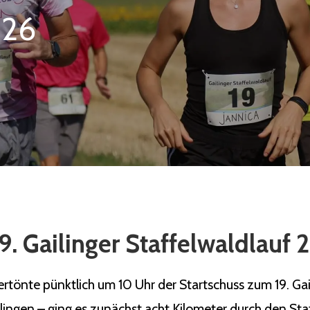
026
9. Gailinger Staffelwaldlauf
önte pünktlich um 10 Uhr der Startschuss zum 19. Gaili
ilingen – ging es zunächst acht Kilometer durch den Sta