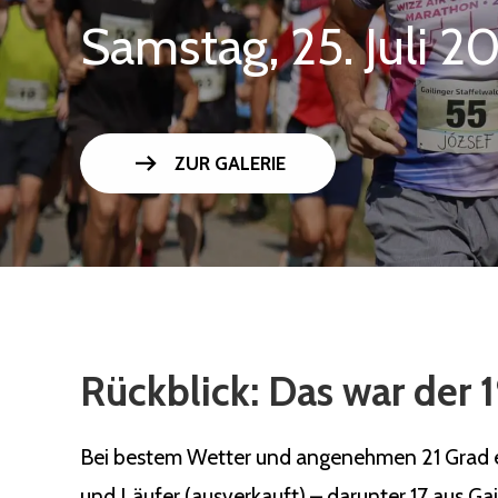
Samstag, 25. Juli 2
arrow_right_alt
ZUR GALERIE
Rückblick: Das war der 1
Bei bestem Wetter und angenehmen 21 Grad ert
und Läufer (ausverkauft) – darunter 17 aus Ga