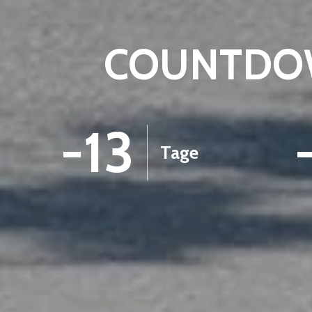
COUNTDOW
-13
Tage