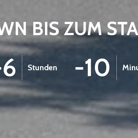
N BIS ZUM ST
-6
-10
Stunden
Min