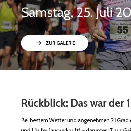
Samstag, 25. Juli 2
arrow_right_alt
ZUR GALERIE
Rückblick: Das war der 1
Bei bestem Wetter und angenehmen 21 Grad ert
und Läufer (ausverkauft) – darunter 17 aus Ga