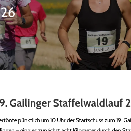
026
9. Gailinger Staffelwaldlauf
önte pünktlich um 10 Uhr der Startschuss zum 19. Gaili
ilingen – ging es zunächst acht Kilometer durch den Sta