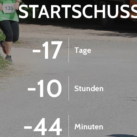
STARTSCHUS
-17
Tage
-10
Stunden
-44
Minuten