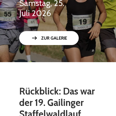
Samstag, 25.
Juli 2026
arrow_right_alt
ZUR GALERIE
Rückblick: Das war
der 19. Gailinger
Staffelwaldlauf